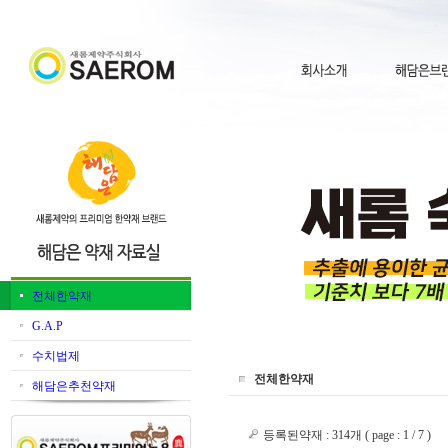
전체한약재
G.A.P
수치법제
전체한약재
해담은추천약재
등록된약재 : 314개 ( page : 1 / 7 )