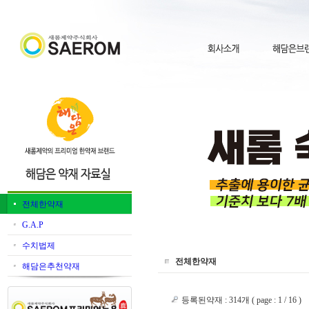
전체한약재
G.A.P
수치법제
전체한약재
해담은추천약재
등록된약재 : 314개 ( page : 1 / 16 )