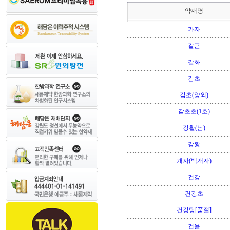
약재명
가자
갈근
갈화
감초
감초(양외)
감초초(1호)
강활(남)
강황
개자(백개자)
건강
건강초
건강탕[품절]
건율