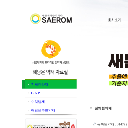
전체한약재
G.A.P
수치법제
전체한약재
해담은추천약재
등록된약재 : 314개 ( pag