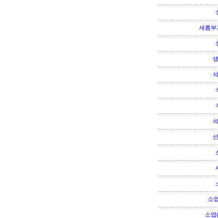
새롬부
소엽
소엽