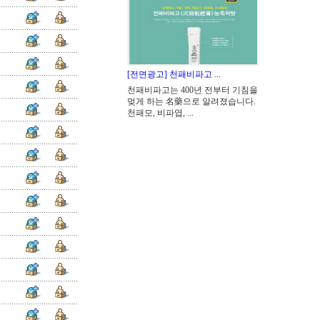
[전면광고] 천패비파고 ...
천패비파고는 400년 전부터 기침을
멎게 하는 名藥으로 알려졌습니다.
천패모, 비파엽, ...