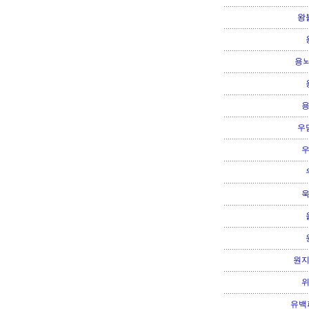
왕
용뇌
우
원
유백