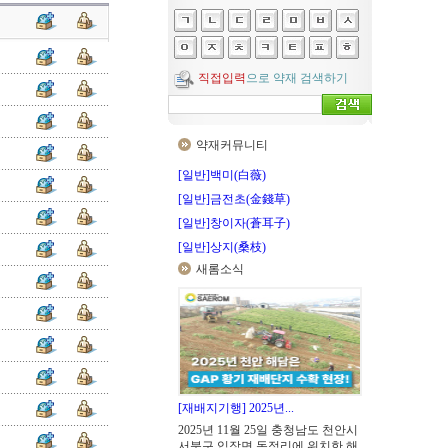
직접입력
으로 약재 검색하기
약재커뮤니티
[일반]백미(白薇)
[일반]금전초(金錢草)
[일반]창이자(蒼耳子)
[일반]상지(桑枝)
새롬소식
[재배지기행] 2025년...
2025년 11월 25일 충청남도 천안시
서북구 입장면 독정리에 위치한 해