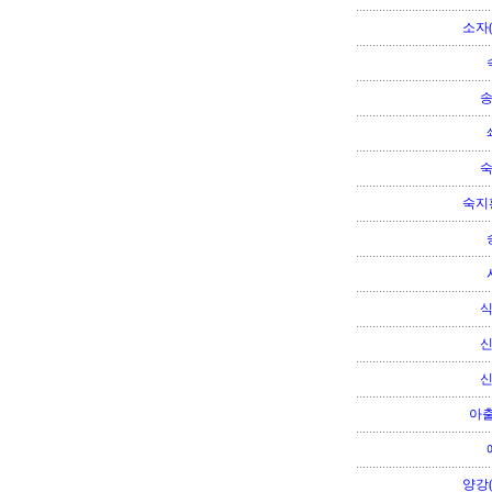
소자
숙지
아출
양강