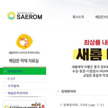
전체한약재
G.A.P
수치법제
전체한약재
해담은추천약재
등록된약재 : 314개 ( page : 1 / 4 )